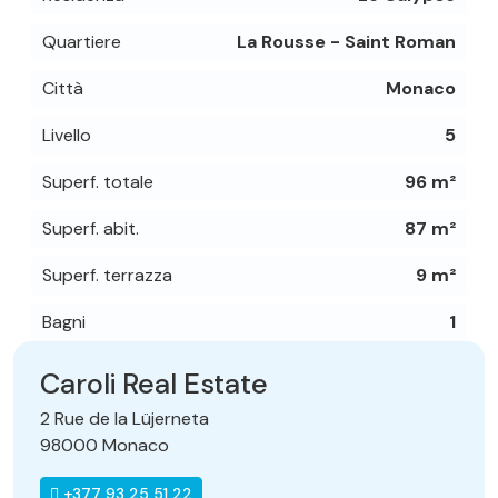
Quartiere
La Rousse - Saint Roman
Città
Monaco
Livello
5
Superf. totale
96 m²
Superf. abit.
87 m²
Superf. terrazza
9 m²
Bagni
1
Caroli Real Estate
2 Rue de la Lüjerneta
98000 Monaco
+377 93 25 51 22